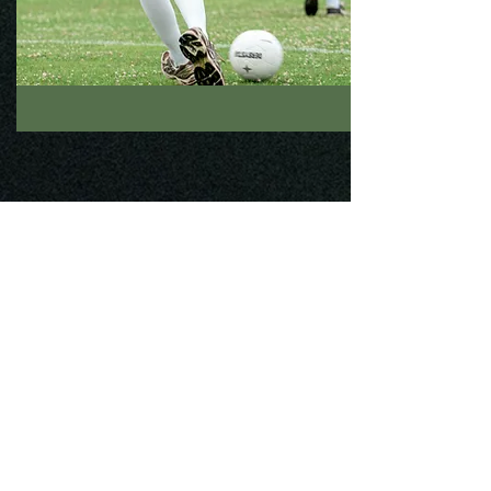
Menü
Richtlinien
Start
Teilnahmebedingungen
News
Datenschutz
Impressum