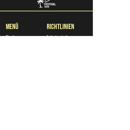
Menü
Richtlinien
Start
Teilnahmebedingungen
News
Datenschutz
Impressum
Kontakt
Kontakt
+49 (0) 2741 684 963 12
Neuer Kamp 30
20357 Hamburg