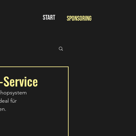
START
Sponsoring
-Service
Shopsystem 
eal für 
en.