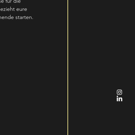
 für die 
ezieht eure 
nende starten. 