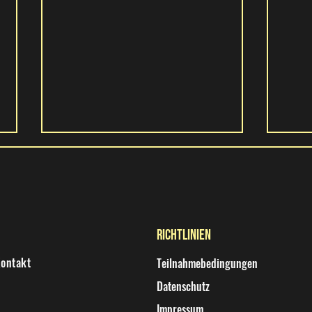
Richtlinien
Beachvolleyball beim FAC26
ontakt
Teilnahmebedingungen
Playe
Datenschutz
Party
Impressum