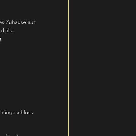
tes Zuhause auf 
d alle 
g.
orhängeschloss 